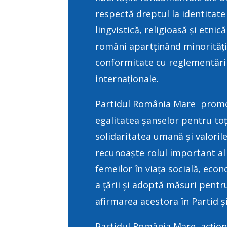
respectă dreptul la identitate
lingvistică, religioasă și etnic
români apartținând minoritățil
conformitate cu reglementări
internaționale.
Partidul România Mare prom
egalitatea șanselor pentru toți
solidaritatea umană și valorile 
recunoaște rolul important al t
femeilor în viața socială, econ
a țării și adoptă măsuri pentr
afirmarea acestora în Partid și
Partidul România Mare acțio