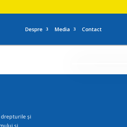
Despre
Media
Contact
drepturile și
mului și