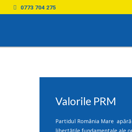
0773 704 275
Valorile PRM
Partidul România Mare apără 
libertățile fundamentale ale o