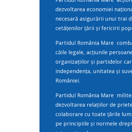
dezvoltarea economiei național
necesară asigurării unui trai 
cetățenilor țării și fericirii p
Partidul România Mare comba
căile legale, acțiunile persoane
organizațiilor și partidelor ca
independența, unitatea și suv
României.
Partidul România Mare milite
dezvoltarea relațiilor de priete
colaborare cu toate țările lumi
pe principiile și normele drep