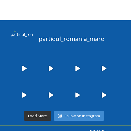
partidul_romania_mare
Load More
Follow on Instagram