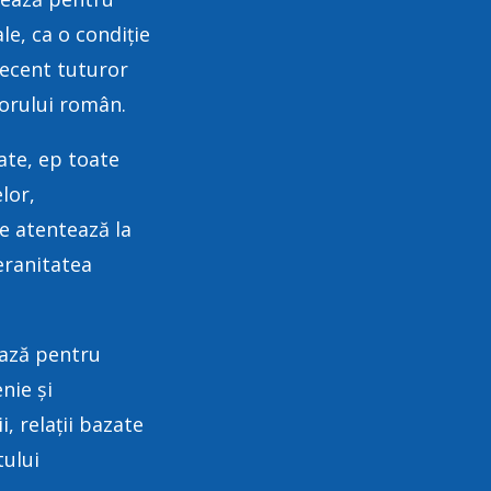
e, ca o condiție
decent tuturor
oporului român.
te, ep toate
lor,
re atentează la
eranitatea
ază pentru
nie și
i, relații bazate
tului