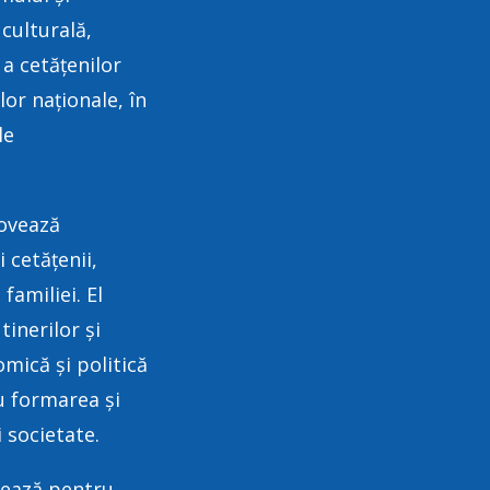
 culturală,
ă a cetățenilor
or naționale, în
le
ovează
 cetățenii,
familiei. El
inerilor și
omică și politică
u formarea și
 societate.
nează pentru