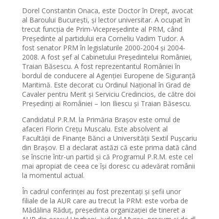
Dorel Constantin Onaca, este Doctor în Drept, avocat
al Baroului București, și lector universitar. A ocupat în
trecut funcția de Prim-Vicepreședinte al PRM, când
Președinte al partidului era Corneliu Vadim Tudor. A
fost senator PRM în legislaturile 2000-2004 și 2004-
2008. A fost șef al Cabinetului Președintelui României,
Traian Băsescu. A fost reprezentantul României în
bordul de conducere al Agenției Europene de Siguranță
Maritimă. Este decorat cu Ordinul Naţional în Grad de
Cavaler pentru Merit şi Serviciu Credincios, de către doi
Preşedinţi ai României – Ion Iliescu şi Traian Băsescu.
Candidatul P.R.M. la Primăria Brașov este omul de
afaceri Florin Crețu Muscalu. Este absolvent al
Facultății de Finanțe Bănci a Universității Sextil Pușcariu
din Brașov. El a declarat astăzi că este prima dată când
se înscrie într-un partid și că Programul P.R.M. este cel
mai apropiat de ceea ce își doresc cu adevărat românii
la momentul actual.
În cadrul conferinței au fost prezentați și șefii unor
filiale de la AUR care au trecut la PRM: este vorba de
Mădălina Răduț, președinta organizației de tineret a